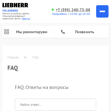
+7 (395) 240-73-88
FIX-LIEBHERR
Ежедневно, с 10:00 до 20:00
Ремонт устройств Liebherr
Специализированный
cервисный центр г.
Иркутск
Мы ремонтируем
Позвонить
Главная
FAQ
FAQ
Ремонт винных шкафов Liebherr
Ремонт холодильных камер Liebherr
Ремонт морозильных камер Liebherr
FAQ. Ответы на вопросы