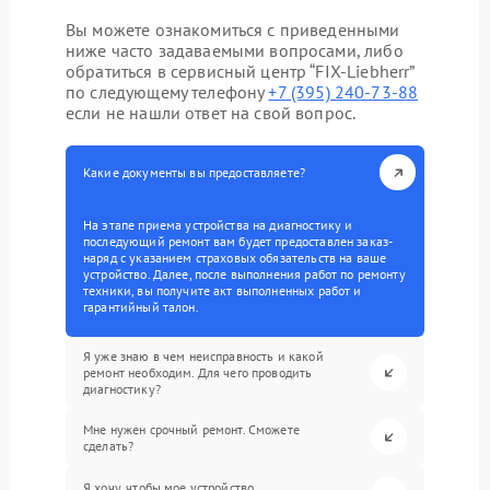
Вы можете ознакомиться с приведенными
ниже часто задаваемыми вопросами, либо
обратиться в сервисный центр “FIX-Liebherr”
по следующему телефону
+7 (395) 240-73-88
если не нашли ответ на свой вопрос.
Какие документы вы предоставляете?
На этапе приема устройства на диагностику и
последующий ремонт вам будет предоставлен заказ-
наряд с указанием страховых обязательств на ваше
устройство. Далее, после выполнения работ по ремонту
техники, вы получите акт выполненных работ и
гарантийный талон.
Я уже знаю в чем неисправность и какой
ремонт необходим. Для чего проводить
диагностику?
Мне нужен срочный ремонт. Сможете
сделать?
Я хочу, чтобы мое устройство