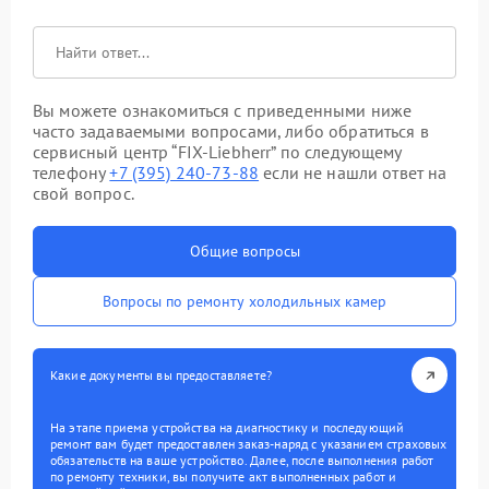
Вы можете ознакомиться с приведенными ниже
часто задаваемыми вопросами, либо обратиться в
сервисный центр “FIX-Liebherr” по следующему
телефону
+7 (395) 240-73-88
если не нашли ответ на
свой вопрос.
Общие вопросы
Вопросы по ремонту холодильных камер
Какие документы вы предоставляете?
На этапе приема устройства на диагностику и последующий
ремонт вам будет предоставлен заказ-наряд с указанием страховых
обязательств на ваше устройство. Далее, после выполнения работ
по ремонту техники, вы получите акт выполненных работ и