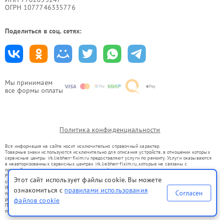
ОГРН 1077746335776
Поделиться в соц. сетях:
Мы принимаем
все формы оплаты
Политика конфиденциальности
Вся информация на сайте носит исключительно справочный характер.
Товарные знаки используются исключительно для описания устройств, в отношении которых
сервисные центры irk.liebherr-fixim.ru предоставляют услуги по ремонту. Услуги оказываются
в неавторизованных сервисных центрах irk.liebherr-fixim.ru, которые не связаны с
правообладателями товарных знаков или их официальными представителями.
Ремонт осуществляется для устройств, уже введенных в гражданский оборот в соответствии
Этот сайт использует файлы cookie. Вы можете
со статьей 1487 ГК РФ.
Использование товарных знаков не преследует цели индивидуализации услуг или введения
ознакомиться с
правилами использования
Согласен
потребителей в заблуждение, а служит для информирования о предоставляемых услугах по
файлов cookie
ремонту техники указанных брендов.
Представленная на сайте информация не является публичной офертой, определяемой
положениями Статьи 437(2) Гражданского кодекса РФ