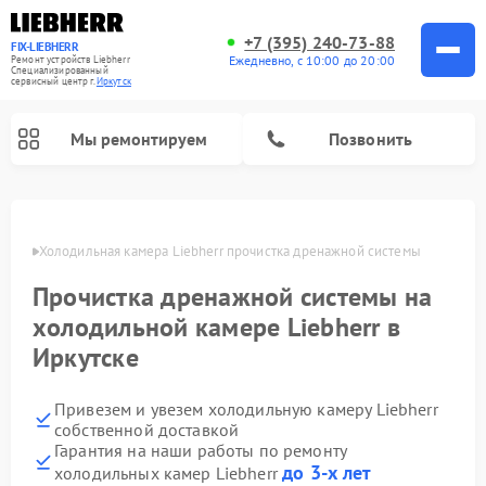
+7 (395) 240-73-88
FIX-LIEBHERR
Ежедневно, с 10:00 до 20:00
Ремонт устройств Liebherr
Специализированный
cервисный центр г.
Иркутск
Мы ремонтируем
Позвонить
утске
Холодильная камера Liebherr прочистка дренажной системы
Прочистка дренажной системы на
Ремонт морозильных камер Liebherr
Ремонт винных шкафов Liebherr
холодильной камере Liebherr в
Иркутске
Привезем и увезем холодильную камеру Liebherr
собственной доставкой
Гарантия на наши работы по ремонту
до 3-х лет
холодильных камер Liebherr