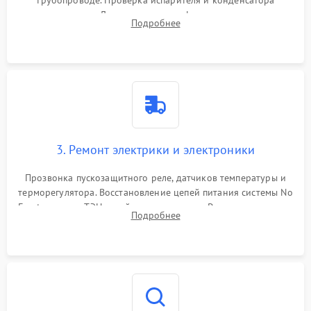
трубопроводе. Проверка испарителя и конденсатора
течеискателем. Демонтаж старого фильтра-осушителя и
Подробнее
продувка капиллярной трубки для устранения засоров.
3. Ремонт электрики и электроники
Прозвонка пускозащитного реле, датчиков температуры и
терморегулятора. Восстановление цепей питания системы No
Frost, включая ТЭН оттайки и вентилятор. Ремонт или замена
Подробнее
платы управления при сбоях алгоритмов.