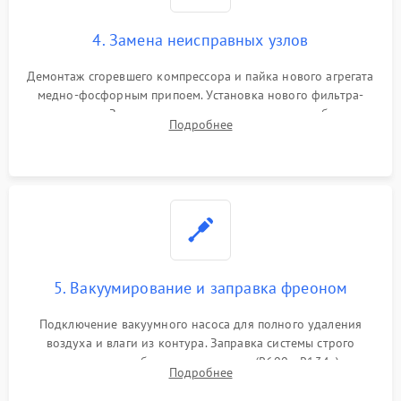
4. Замена неисправных узлов
Демонтаж сгоревшего компрессора и пайка нового агрегата
медно-фосфорным припоем. Установка нового фильтра-
осушителя. Замена изношенных вентиляторов обдува,
Подробнее
сломанных заслонок или поврежденных дверных петель.
5. Вакуумирование и заправка фреоном
Подключение вакуумного насоса для полного удаления
воздуха и влаги из контура. Заправка системы строго
дозированным объемом хладагента (R600a, R134a) по
Подробнее
электронным весам. Контроль рабочего давления в системе.