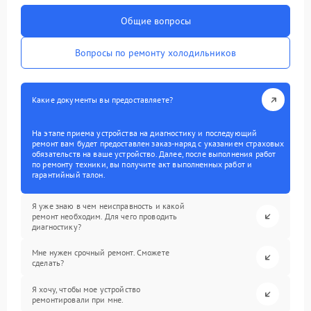
Общие вопросы
Вопросы по ремонту холодильников
Какие документы вы предоставляете?
На этапе приема устройства на диагностику и последующий
ремонт вам будет предоставлен заказ-наряд с указанием страховых
обязательств на ваше устройство. Далее, после выполнения работ
по ремонту техники, вы получите акт выполненных работ и
гарантийный талон.
Я уже знаю в чем неисправность и какой
ремонт необходим. Для чего проводить
диагностику?
Мне нужен срочный ремонт. Сможете
сделать?
Я хочу, чтобы мое устройство
ремонтировали при мне.