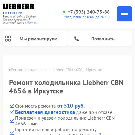
+7 (395) 240-73-88
FIX-LIEBHERR
Ежедневно, с 10:00 до 20:00
Ремонт устройств Liebherr
Специализированный
cервисный центр г.
Иркутск
Мы ремонтируем
Позвонить
утске
Ремонт холодильника Liebherr CBN 4656 в Иркутске
Ремонт холодильника Liebherr CBN
Ремонт холодильных камер Liebherr
Ремонт морозильных камер Liebherr
Ремонт винных шкафов Liebherr
4656 в Иркутске
от 510 руб.
Стоимость ремонта
Бесплатная диагностика
даже при отказе
Привезем и увезем холодильник Liebherr CBN
4656 сами
Гарантия на наши работы по ремонту