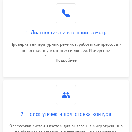
Образование конденсата
1800 ₽
Подробнее →
на стенках
Сбой в работе инвертора
2100 ₽
Подробнее →
1. Диагностика и внешний осмотр
Запах горелого при
2000 ₽
Подробнее →
Проверка температурных режимов, работы компрессора и
работе
целостности уплотнителей дверей. Измерение
сопротивления обмоток мотора, проверка термостата и
Не включается
Подробнее
1000 ₽
Подробнее →
считывание кодов ошибок с электронного дисплея.
холодильник
Проблемы с системой
автоматической
1800 ₽
Подробнее →
разморозки
2. Поиск утечек и подготовка контура
Опрессовка системы азотом для выявления микротрещин в