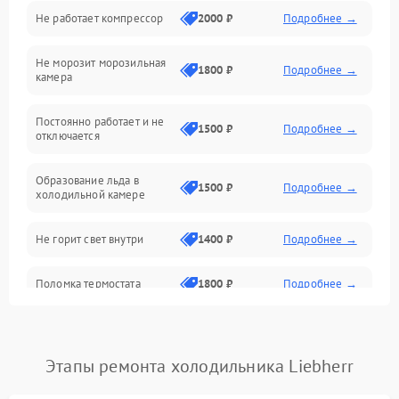
Не работает компрессор
2000 ₽
Подробнее →
Электропитание
Не морозит морозильная
Дренаж
1800 ₽
Подробнее →
камера
Оттайка
Постоянно работает и не
1500 ₽
Подробнее →
отключается
Программное обеспечение
Образование льда в
1500 ₽
Подробнее →
холодильной камере
Не горит свет внутри
1400 ₽
Подробнее →
Поломка термостата
1800 ₽
Подробнее →
Не работает вентилятор
1800 ₽
Подробнее →
Этапы ремонта холодильника Liebherr
Поломка системы No Frost
2600 ₽
Подробнее →