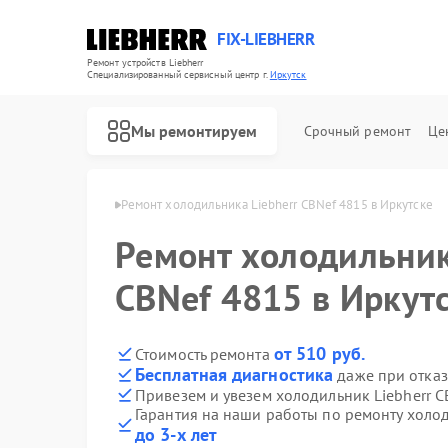
FIX-LIEBHERR
Ремонт устройств Liebherr
Специализированный cервисный центр г.
Иркутск
Мы ремонтируем
Срочный ремонт
Це
Liebherr в Иркутске
Ремонт холодильника Liebherr CBNef 4815 в Иркутске
Ремонт холодильник
Ремонт холодильных камер Liebherr
Ремонт винных шкафов Liebherr
Ремонт морозильных камер Liebherr
CBNef 4815 в Иркут
от 510 руб.
Стоимость ремонта
Бесплатная диагностика
даже при отказ
Привезем и увезем холодильник Liebherr C
Гарантия на наши работы по ремонту холод
до 3-х лет