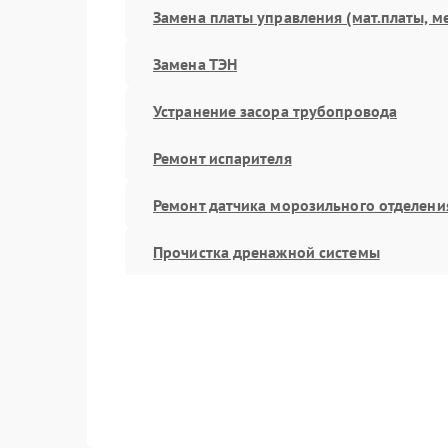
Замена платы управления (мат.платы, м
Замена ТЭН
Устранение засора трубопровода
Ремонт испарителя
Ремонт датчика морозильного отделени
Прочистка дренажной системы