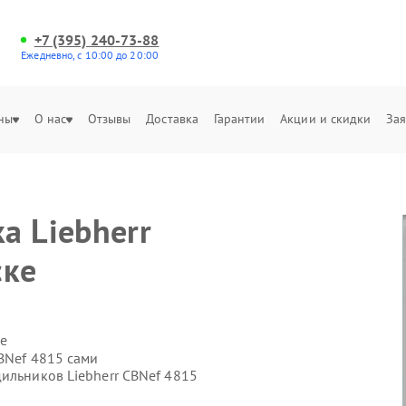
+7 (395) 240-73-88
Ежедневно, с 10:00 до 20:00
ны
О нас
Отзывы
Доставка
Гарантии
Акции и скидки
Зая
а Liebherr
ске
е
BNef 4815 сами
ильников Liebherr CBNef 4815