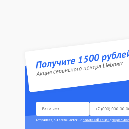
Получите 1500 рубле
Акция сервисного центра Liebherr
Отправляя, Вы соглашаетесь с
политикой конфиденциально