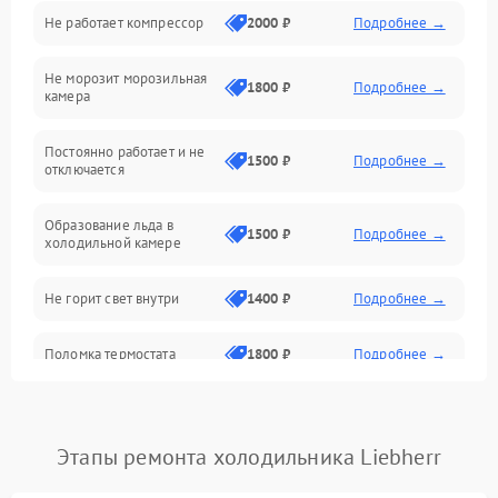
Не работает компрессор
2000 ₽
Подробнее →
Электропитание
Не морозит морозильная
Дренаж
1800 ₽
Подробнее →
камера
Оттайка
Постоянно работает и не
1500 ₽
Подробнее →
отключается
Программное обеспечение
Образование льда в
1500 ₽
Подробнее →
холодильной камере
Не горит свет внутри
1400 ₽
Подробнее →
Поломка термостата
1800 ₽
Подробнее →
Не работает вентилятор
1800 ₽
Подробнее →
Этапы ремонта холодильника Liebherr
Поломка системы No Frost
2600 ₽
Подробнее →