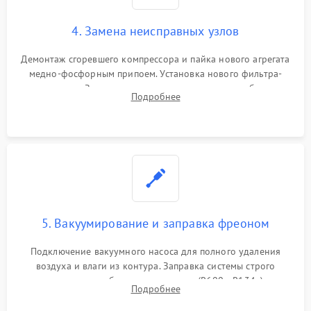
4. Замена неисправных узлов
Демонтаж сгоревшего компрессора и пайка нового агрегата
медно-фосфорным припоем. Установка нового фильтра-
осушителя. Замена изношенных вентиляторов обдува,
Подробнее
сломанных заслонок или поврежденных дверных петель.
5. Вакуумирование и заправка фреоном
Подключение вакуумного насоса для полного удаления
воздуха и влаги из контура. Заправка системы строго
дозированным объемом хладагента (R600a, R134a) по
Подробнее
электронным весам. Контроль рабочего давления в системе.