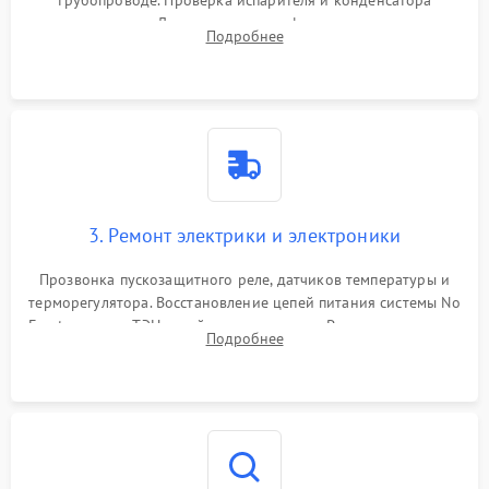
трубопроводе. Проверка испарителя и конденсатора
течеискателем. Демонтаж старого фильтра-осушителя и
Подробнее
продувка капиллярной трубки для устранения засоров.
3. Ремонт электрики и электроники
Прозвонка пускозащитного реле, датчиков температуры и
терморегулятора. Восстановление цепей питания системы No
Frost, включая ТЭН оттайки и вентилятор. Ремонт или замена
Подробнее
платы управления при сбоях алгоритмов.