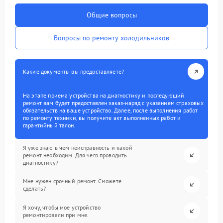
Общие вопросы
Вопросы по ремонту холодильников
Какие документы вы предоставляете?
На этапе приема устройства на диагностику и последующий
ремонт вам будет предоставлен заказ-наряд с указанием страховых
обязательств на ваше устройство. Далее, после выполнения работ
по ремонту техники, вы получите акт выполненных работ и
гарантийный талон.
Я уже знаю в чем неисправность и какой
ремонт необходим. Для чего проводить
диагностику?
Мне нужен срочный ремонт. Сможете
сделать?
Я хочу, чтобы мое устройство
ремонтировали при мне.