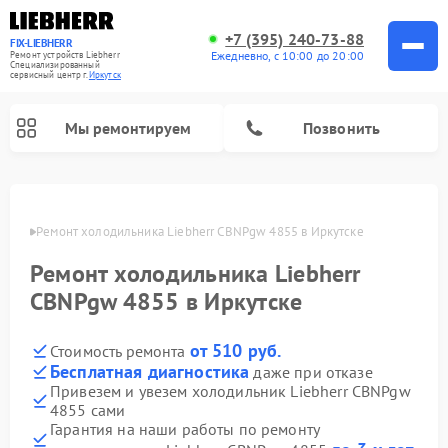
+7 (395) 240-73-88
FIX-LIEBHERR
Ежедневно, с 10:00 до 20:00
Ремонт устройств Liebherr
Специализированный
cервисный центр г.
Иркутск
Мы ремонтируем
Позвонить
утске
Ремонт холодильника Liebherr CBNPgw 4855 в Иркутске
Ремонт холодильника Liebherr
Ремонт холодильных камер Liebherr
Ремонт морозильных камер Liebherr
Ремонт винных шкафов Liebherr
CBNPgw 4855 в Иркутске
от 510 руб.
Стоимость ремонта
Бесплатная диагностика
даже при отказе
Привезем и увезем холодильник Liebherr CBNPgw
4855 сами
Гарантия на наши работы по ремонту