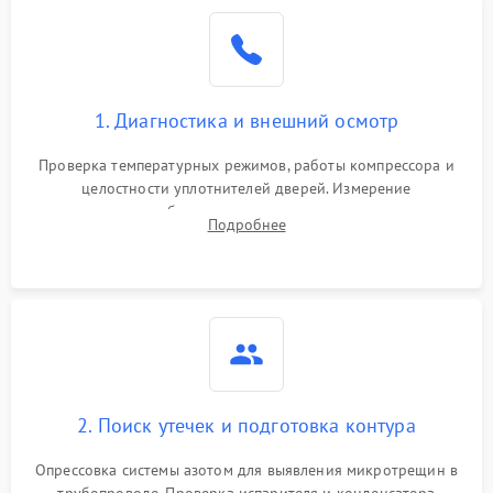
Образование конденсата
1800 ₽
Подробнее →
на стенках
Сбой в работе инвертора
2100 ₽
Подробнее →
1. Диагностика и внешний осмотр
Запах горелого при
2000 ₽
Подробнее →
Проверка температурных режимов, работы компрессора и
работе
целостности уплотнителей дверей. Измерение
сопротивления обмоток мотора, проверка термостата и
Не включается
Подробнее
1000 ₽
Подробнее →
считывание кодов ошибок с электронного дисплея.
холодильник
Проблемы с системой
автоматической
1800 ₽
Подробнее →
разморозки
2. Поиск утечек и подготовка контура
Опрессовка системы азотом для выявления микротрещин в