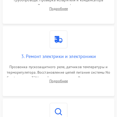
трубопроводе. Проверка испарителя и конденсатора
течеискателем. Демонтаж старого фильтра-осушителя и
Подробнее
продувка капиллярной трубки для устранения засоров.
3. Ремонт электрики и электроники
Прозвонка пускозащитного реле, датчиков температуры и
терморегулятора. Восстановление цепей питания системы No
Frost, включая ТЭН оттайки и вентилятор. Ремонт или замена
Подробнее
платы управления при сбоях алгоритмов.