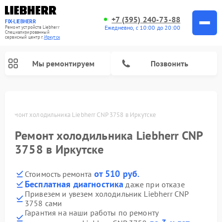
+7 (395) 240-73-88
FIX-LIEBHERR
Ежедневно, с 10:00 до 20:00
Ремонт устройств Liebherr
Специализированный
cервисный центр г.
Иркутск
Мы ремонтируем
Позвонить
ке
Ремонт холодильника Liebherr CNP 3758 в Иркутске
Ремонт холодильника Liebherr CNP
Ремонт холодильных камер Liebherr
Ремонт морозильных камер Liebherr
Ремонт винных шкафов Liebherr
3758 в Иркутске
от 510 руб.
Стоимость ремонта
Бесплатная диагностика
даже при отказе
Привезем и увезем холодильник Liebherr CNP
3758 сами
Гарантия на наши работы по ремонту