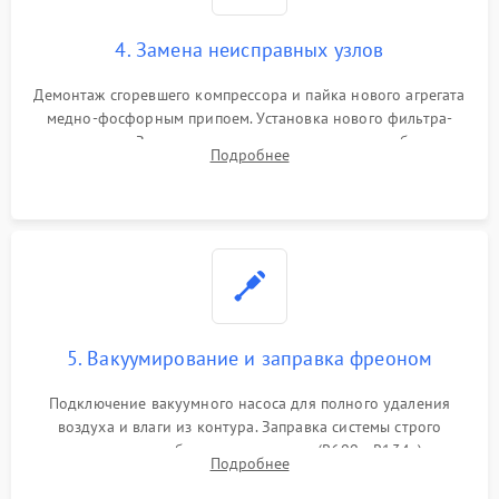
4. Замена неисправных узлов
Демонтаж сгоревшего компрессора и пайка нового агрегата
медно-фосфорным припоем. Установка нового фильтра-
осушителя. Замена изношенных вентиляторов обдува,
Подробнее
сломанных заслонок или поврежденных дверных петель.
5. Вакуумирование и заправка фреоном
Подключение вакуумного насоса для полного удаления
воздуха и влаги из контура. Заправка системы строго
дозированным объемом хладагента (R600a, R134a) по
Подробнее
электронным весам. Контроль рабочего давления в системе.