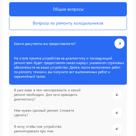
Общие вопросы
Вопросы по ремонту холодильников
Какие документы вы предоставляете?
На этапе приема устройства на диагностику и последующий
ремонт вам будет предоставлен заказ-наряд с указанием страховых
обязательств на ваше устройство. Далее, после выполнения работ
по ремонту техники, вы получите акт выполненных работ и
гарантийный талон.
Я уже знаю в чем неисправность и какой
ремонт необходим. Для чего проводить
диагностику?
Мне нужен срочный ремонт. Сможете
сделать?
Я хочу, чтобы мое устройство
ремонтировали при мне.