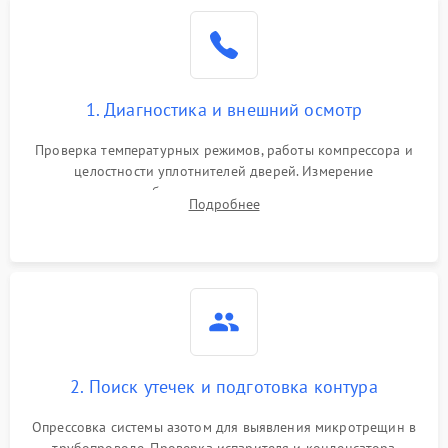
Образование конденсата
1800 ₽
Подробнее →
на стенках
Сбой в работе инвертора
2100 ₽
Подробнее →
1. Диагностика и внешний осмотр
Запах горелого при
2000 ₽
Подробнее →
Проверка температурных режимов, работы компрессора и
работе
целостности уплотнителей дверей. Измерение
сопротивления обмоток мотора, проверка термостата и
Не включается
Подробнее
1000 ₽
Подробнее →
считывание кодов ошибок с электронного дисплея.
холодильник
Проблемы с системой
автоматической
1800 ₽
Подробнее →
разморозки
2. Поиск утечек и подготовка контура
Опрессовка системы азотом для выявления микротрещин в