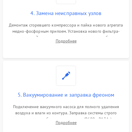
4. Замена неисправных узлов
Демонтаж сгоревшего компрессора и пайка нового агрегата
медно-фосфорным припоем. Установка нового фильтра-
осушителя. Замена изношенных вентиляторов обдува,
Подробнее
сломанных заслонок или поврежденных дверных петель.
5. Вакуумирование и заправка фреоном
Подключение вакуумного насоса для полного удаления
воздуха и влаги из контура. Заправка системы строго
дозированным объемом хладагента (R600a, R134a) по
Подробнее
электронным весам. Контроль рабочего давления в системе.