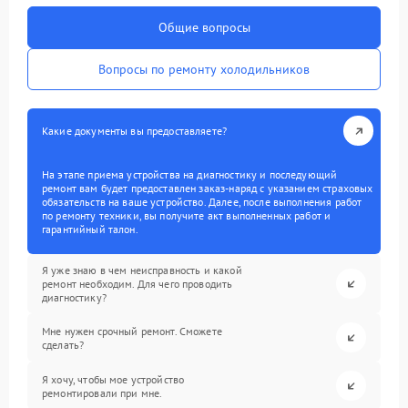
Общие вопросы
Вопросы по ремонту холодильников
Какие документы вы предоставляете?
На этапе приема устройства на диагностику и последующий
ремонт вам будет предоставлен заказ-наряд с указанием страховых
обязательств на ваше устройство. Далее, после выполнения работ
по ремонту техники, вы получите акт выполненных работ и
гарантийный талон.
Я уже знаю в чем неисправность и какой
ремонт необходим. Для чего проводить
диагностику?
Мне нужен срочный ремонт. Сможете
сделать?
Я хочу, чтобы мое устройство
ремонтировали при мне.