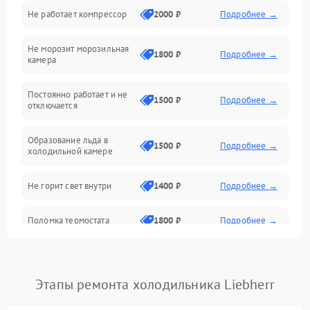
Не работает компрессор
2000 ₽
Подробнее →
Электропитание
Не морозит морозильная
Дренаж
1800 ₽
Подробнее →
камера
Оттайка
Постоянно работает и не
1500 ₽
Подробнее →
отключается
Программное обеспечение
Образование льда в
1500 ₽
Подробнее →
холодильной камере
Не горит свет внутри
1400 ₽
Подробнее →
Поломка термостата
1800 ₽
Подробнее →
Не работает вентилятор
1800 ₽
Подробнее →
Этапы ремонта холодильника Liebherr
Поломка системы No Frost
2600 ₽
Подробнее →