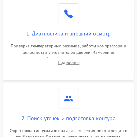
Образование конденсата
1800 ₽
Подробнее →
на стенках
Сбой в работе инвертора
2100 ₽
Подробнее →
1. Диагностика и внешний осмотр
Запах горелого при
2000 ₽
Подробнее →
Проверка температурных режимов, работы компрессора и
работе
целостности уплотнителей дверей. Измерение
сопротивления обмоток мотора, проверка термостата и
Не включается
Подробнее
1000 ₽
Подробнее →
считывание кодов ошибок с электронного дисплея.
холодильник
Проблемы с системой
автоматической
1800 ₽
Подробнее →
разморозки
2. Поиск утечек и подготовка контура
Опрессовка системы азотом для выявления микротрещин в