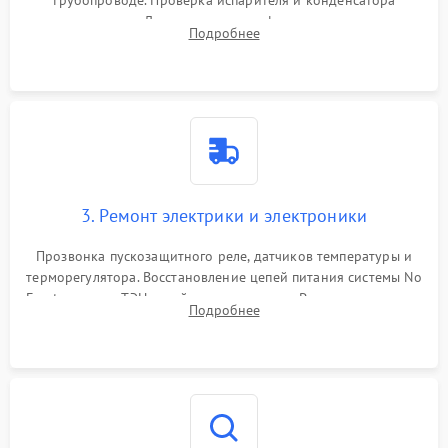
трубопроводе. Проверка испарителя и конденсатора
течеискателем. Демонтаж старого фильтра-осушителя и
Подробнее
продувка капиллярной трубки для устранения засоров.
3. Ремонт электрики и электроники
Прозвонка пускозащитного реле, датчиков температуры и
терморегулятора. Восстановление цепей питания системы No
Frost, включая ТЭН оттайки и вентилятор. Ремонт или замена
Подробнее
платы управления при сбоях алгоритмов.