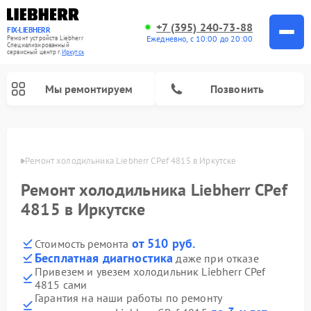
+7 (395) 240-73-88
FIX-LIEBHERR
Ежедневно, с 10:00 до 20:00
Ремонт устройств Liebherr
Специализированный
cервисный центр г.
Иркутск
Мы ремонтируем
Позвонить
утске
Ремонт холодильника Liebherr CPef 4815 в Иркутске
Ремонт холодильника Liebherr CPef
Ремонт холодильных камер Liebherr
Ремонт морозильных камер Liebherr
Ремонт винных шкафов Liebherr
4815 в Иркутске
от 510 руб.
Стоимость ремонта
Бесплатная диагностика
даже при отказе
Привезем и увезем холодильник Liebherr CPef
4815 сами
Гарантия на наши работы по ремонту