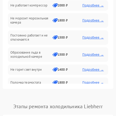
Не работает компрессор
2000 ₽
Подробнее →
Электропитание
Не морозит морозильная
Дренаж
1800 ₽
Подробнее →
камера
Оттайка
Постоянно работает и не
1500 ₽
Подробнее →
отключается
Программное обеспечение
Образование льда в
1500 ₽
Подробнее →
холодильной камере
Не горит свет внутри
1400 ₽
Подробнее →
Поломка термостата
1800 ₽
Подробнее →
Не работает вентилятор
1800 ₽
Подробнее →
Этапы ремонта холодильника Liebherr
Поломка системы No Frost
2600 ₽
Подробнее →