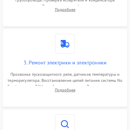
трубопроводе. Проверка испарителя и конденсатора
течеискателем. Демонтаж старого фильтра-осушителя и
Подробнее
продувка капиллярной трубки для устранения засоров.
3. Ремонт электрики и электроники
Прозвонка пускозащитного реле, датчиков температуры и
терморегулятора. Восстановление цепей питания системы No
Frost, включая ТЭН оттайки и вентилятор. Ремонт или замена
Подробнее
платы управления при сбоях алгоритмов.