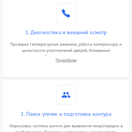
Образование конденсата
1800 ₽
Подробнее →
на стенках
Сбой в работе инвертора
2100 ₽
Подробнее →
1. Диагностика и внешний осмотр
Запах горелого при
2000 ₽
Подробнее →
Проверка температурных режимов, работы компрессора и
работе
целостности уплотнителей дверей. Измерение
сопротивления обмоток мотора, проверка термостата и
Не включается
Подробнее
1000 ₽
Подробнее →
считывание кодов ошибок с электронного дисплея.
холодильник
Проблемы с системой
автоматической
1800 ₽
Подробнее →
разморозки
2. Поиск утечек и подготовка контура
Опрессовка системы азотом для выявления микротрещин в