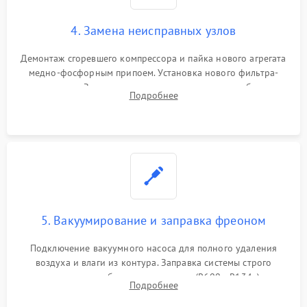
4. Замена неисправных узлов
Демонтаж сгоревшего компрессора и пайка нового агрегата
медно-фосфорным припоем. Установка нового фильтра-
осушителя. Замена изношенных вентиляторов обдува,
Подробнее
сломанных заслонок или поврежденных дверных петель.
5. Вакуумирование и заправка фреоном
Подключение вакуумного насоса для полного удаления
воздуха и влаги из контура. Заправка системы строго
дозированным объемом хладагента (R600a, R134a) по
Подробнее
электронным весам. Контроль рабочего давления в системе.