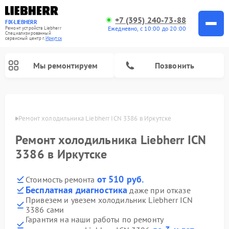
+7 (395) 240-73-88
FIX-LIEBHERR
Ежедневно, с 10:00 до 20:00
Ремонт устройств Liebherr
Специализированный
cервисный центр г.
Иркутск
Мы ремонтируем
Позвонить
утске
Ремонт холодильника Liebherr ICN 3386 в Иркутске
Ремонт холодильника Liebherr ICN
Ремонт холодильных камер Liebherr
Ремонт морозильных камер Liebherr
Ремонт винных шкафов Liebherr
3386 в Иркутске
от 510 руб.
Стоимость ремонта
Бесплатная диагностика
даже при отказе
Привезем и увезем холодильник Liebherr ICN
3386 сами
Гарантия на наши работы по ремонту