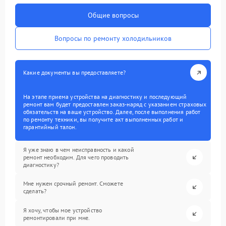
Общие вопросы
Вопросы по ремонту холодильников
Какие документы вы предоставляете?
На этапе приема устройства на диагностику и последующий
ремонт вам будет предоставлен заказ-наряд с указанием страховых
обязательств на ваше устройство. Далее, после выполнения работ
по ремонту техники, вы получите акт выполненных работ и
гарантийный талон.
Я уже знаю в чем неисправность и какой
ремонт необходим. Для чего проводить
диагностику?
Мне нужен срочный ремонт. Сможете
сделать?
Я хочу, чтобы мое устройство
ремонтировали при мне.