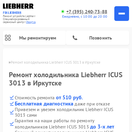
+7 (395) 240-73-88
FIX-LIEBHERR
Ежедневно, с 10:00 до 20:00
Ремонт устройств Liebherr
Специализированный
cервисный центр г.
Иркутск
Мы ремонтируем
Позвонить
утске
Ремонт холодильника Liebherr ICUS 3013 в Иркутске
Ремонт холодильника Liebherr ICUS
3013 в Иркутске
Ремонт холодильных камер Liebherr
Ремонт морозильных камер Liebherr
Ремонт винных шкафов Liebherr
от 510 руб.
Стоимость ремонта
Бесплатная диагностика
даже при отказе
Привезем и увезем холодильник Liebherr ICUS
3013 сами
Гарантия на наши работы по ремонту
до 3-х лет
холодильников Liebherr ICUS 3013