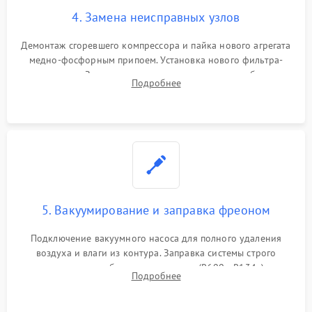
4. Замена неисправных узлов
Демонтаж сгоревшего компрессора и пайка нового агрегата
медно-фосфорным припоем. Установка нового фильтра-
осушителя. Замена изношенных вентиляторов обдува,
Подробнее
сломанных заслонок или поврежденных дверных петель.
5. Вакуумирование и заправка фреоном
Подключение вакуумного насоса для полного удаления
воздуха и влаги из контура. Заправка системы строго
дозированным объемом хладагента (R600a, R134a) по
Подробнее
электронным весам. Контроль рабочего давления в системе.