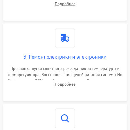
течеискателем. Демонтаж старого фильтра-осушителя и
Подробнее
продувка капиллярной трубки для устранения засоров.
3. Ремонт электрики и электроники
Прозвонка пускозащитного реле, датчиков температуры и
терморегулятора. Восстановление цепей питания системы No
Frost, включая ТЭН оттайки и вентилятор. Ремонт или замена
Подробнее
платы управления при сбоях алгоритмов.