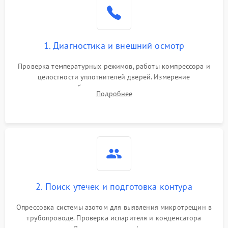
Образование конденсата
1800 ₽
Подробнее →
на стенках
Сбой в работе инвертора
2100 ₽
Подробнее →
1. Диагностика и внешний осмотр
Запах горелого при
2000 ₽
Подробнее →
Проверка температурных режимов, работы компрессора и
работе
целостности уплотнителей дверей. Измерение
сопротивления обмоток мотора, проверка термостата и
Не включается
Подробнее
1000 ₽
Подробнее →
считывание кодов ошибок с электронного дисплея.
холодильник
Проблемы с системой
автоматической
1800 ₽
Подробнее →
разморозки
2. Поиск утечек и подготовка контура
Опрессовка системы азотом для выявления микротрещин в
трубопроводе. Проверка испарителя и конденсатора