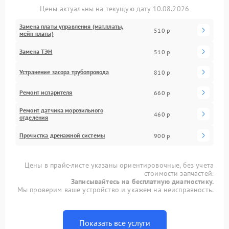
Цены актуальны на текущую дату 10.08.2026
Замена платы управления (мат.платы,
510 р
мейн платы)
Замена ТЭН
510 р
Устранение засора трубопровода
810 р
Ремонт испарителя
660 р
Ремонт датчика морозильного
460 р
отделения
Прочистка дренажной системы
900 р
Цены в прайс-листе указаны ориентировочные, без учета
стоимости запчастей.
Записывайтесь на бесплатную диагностику.
Мы проверим ваше устройство и укажем на неисправность.
Показать все услуги