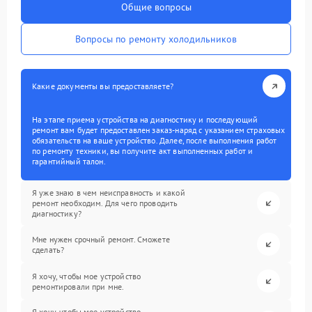
Общие вопросы
Вопросы по ремонту холодильников
Какие документы вы предоставляете?
На этапе приема устройства на диагностику и последующий
ремонт вам будет предоставлен заказ-наряд с указанием страховых
обязательств на ваше устройство. Далее, после выполнения работ
по ремонту техники, вы получите акт выполненных работ и
гарантийный талон.
Я уже знаю в чем неисправность и какой
ремонт необходим. Для чего проводить
диагностику?
Мне нужен срочный ремонт. Сможете
сделать?
Я хочу, чтобы мое устройство
ремонтировали при мне.
Я хочу, чтобы мое устройство