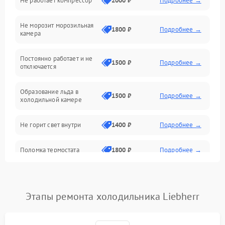
Не работает компрессор
2000 ₽
Подробнее →
Электропитание
Не морозит морозильная
Дренаж
1800 ₽
Подробнее →
камера
Оттайка
Постоянно работает и не
1500 ₽
Подробнее →
отключается
Программное обеспечение
Образование льда в
1500 ₽
Подробнее →
холодильной камере
Не горит свет внутри
1400 ₽
Подробнее →
Поломка термостата
1800 ₽
Подробнее →
Не работает вентилятор
1800 ₽
Подробнее →
Этапы ремонта холодильника Liebherr
Поломка системы No Frost
2600 ₽
Подробнее →