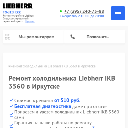
+7 (395) 240-73-88
FIX-LIEBHERR
Ежедневно, с 10:00 до 20:00
Ремонт устройств Liebherr
Специализированный
cервисный центр г.
Иркутск
Мы ремонтируем
Позвонить
утске
Ремонт холодильника Liebherr IKB 3560 в Иркутске
Ремонт холодильника Liebherr IKB
Ремонт холодильных камер Liebherr
Ремонт морозильных камер Liebherr
Ремонт винных шкафов Liebherr
3560 в Иркутске
от 510 руб.
Стоимость ремонта
Бесплатная диагностика
даже при отказе
Привезем и увезем холодильник Liebherr IKB 3560
сами
Гарантия на наши работы по ремонту