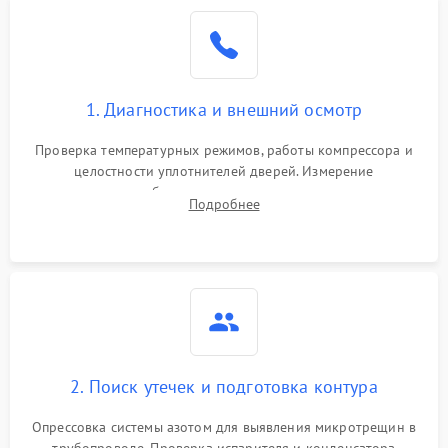
Образование конденсата
1800 ₽
Подробнее →
на стенках
Сбой в работе инвертора
2100 ₽
Подробнее →
1. Диагностика и внешний осмотр
Запах горелого при
2000 ₽
Подробнее →
Проверка температурных режимов, работы компрессора и
работе
целостности уплотнителей дверей. Измерение
сопротивления обмоток мотора, проверка термостата и
Не включается
Подробнее
1000 ₽
Подробнее →
считывание кодов ошибок с электронного дисплея.
холодильник
Проблемы с системой
автоматической
1800 ₽
Подробнее →
разморозки
2. Поиск утечек и подготовка контура
Опрессовка системы азотом для выявления микротрещин в