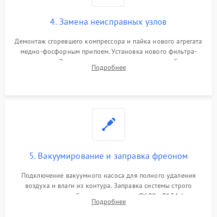
4. Замена неисправных узлов
Демонтаж сгоревшего компрессора и пайка нового агрегата
медно-фосфорным припоем. Установка нового фильтра-
осушителя. Замена изношенных вентиляторов обдува,
Подробнее
сломанных заслонок или поврежденных дверных петель.
5. Вакуумирование и заправка фреоном
Подключение вакуумного насоса для полного удаления
воздуха и влаги из контура. Заправка системы строго
дозированным объемом хладагента (R600a, R134a) по
Подробнее
электронным весам. Контроль рабочего давления в системе.