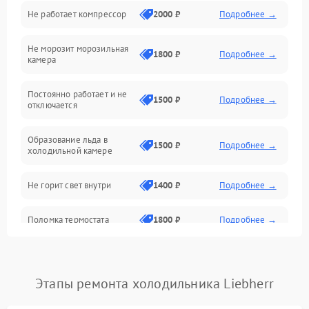
Не работает компрессор
2000 ₽
Подробнее →
Электропитание
Не морозит морозильная
Дренаж
1800 ₽
Подробнее →
камера
Оттайка
Постоянно работает и не
1500 ₽
Подробнее →
отключается
Программное обеспечение
Образование льда в
1500 ₽
Подробнее →
холодильной камере
Не горит свет внутри
1400 ₽
Подробнее →
Поломка термостата
1800 ₽
Подробнее →
Не работает вентилятор
1800 ₽
Подробнее →
Этапы ремонта холодильника Liebherr
Поломка системы No Frost
2600 ₽
Подробнее →