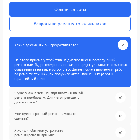
Общие вопросы
Вопросы по ремонту холодильников
Какие документы вы предоставляете?
На этапе приема устройства на диагностику и последующий
ремонт вам будет предоставлен заказ-наряд с указанием страховых
обязательств на ваше устройство. Далее, после выполнения работ
по ремонту техники, вы получите акт выполненных работ и
гарантийный талон.
Я уже знаю в чем неисправность и какой
ремонт необходим. Для чего проводить
диагностику?
Мне нужен срочный ремонт. Сможете
сделать?
Я хочу, чтобы мое устройство
ремонтировали при мне.