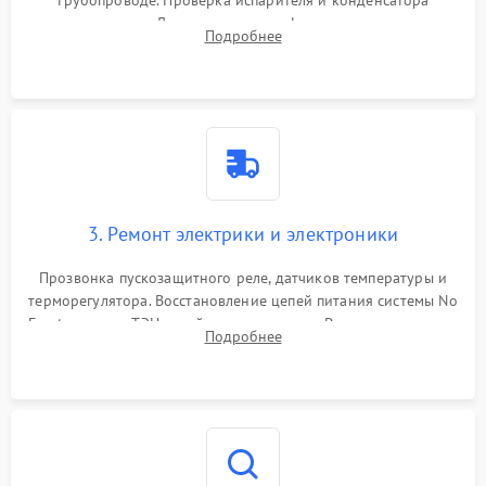
трубопроводе. Проверка испарителя и конденсатора
течеискателем. Демонтаж старого фильтра-осушителя и
Подробнее
продувка капиллярной трубки для устранения засоров.
3. Ремонт электрики и электроники
Прозвонка пускозащитного реле, датчиков температуры и
терморегулятора. Восстановление цепей питания системы No
Frost, включая ТЭН оттайки и вентилятор. Ремонт или замена
Подробнее
платы управления при сбоях алгоритмов.