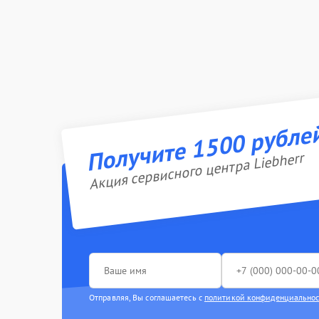
Получите 1500 рубле
Акция сервисного центра Liebherr
Отправляя, Вы соглашаетесь с
политикой конфиденциально