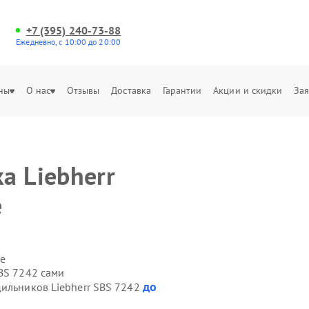
+7 (395) 240-73-88
Ежедневно, с 10:00 до 20:00
ны
О нас
Отзывы
Доставка
Гарантии
Акции и скидки
Зая
а Liebherr
е
е
BS 7242 сами
до
дильников Liebherr SBS 7242