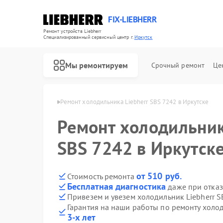
FIX-LIEBHERR
Ремонт устройств Liebherr
Специализированный cервисный центр г.
Иркутск
Мы ремонтируем
Срочный ремонт
Це
Liebherr в Иркутске
Ремонт холодильника Liebherr SBS 7242 в Иркутске
Ремонт холодильник
Ремонт холодильных камер Liebherr
Ремонт винных шкафов Liebherr
Ремонт морозильных камер Liebherr
SBS 7242 в Иркутск
от 510 руб.
Стоимость ремонта
Бесплатная диагностика
даже при отказ
Привезем и увезем холодильник Liebherr S
Гарантия на наши работы по ремонту холо
3-х лет