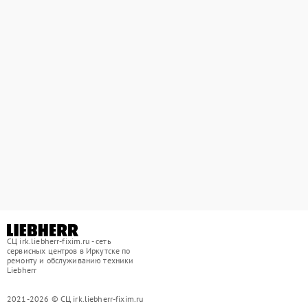
СЦ irk.liebherr-fixim.ru - сеть
сервисных центров в Иркутске по
ремонту и обслуживанию техники
Liebherr
2021-2026 © СЦ irk.liebherr-fixim.ru