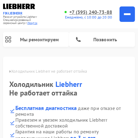
+7 (395) 240-73-88
FIX-LIEBHERR
Ежедневно, с 10:00 до 20:00
Ремонт устройств Liebherr
Специализированный
cервисный центр г.
Иркутск
Мы ремонтируем
Позвонить
утске
Холодильник Liebherr не работает оттайка
Холодильник
Liebherr
Ремонт холодильных камер Liebherr
Ремонт морозильных камер Liebherr
Ремонт винных шкафов Liebherr
Не работает оттайка
Бесплатная диагностика
даже при отказе от
ремонта
Привезем и увезем холодильник Liebherr
собственной доставкой
Гарантия на наши работы по ремонту
до 3-х лет