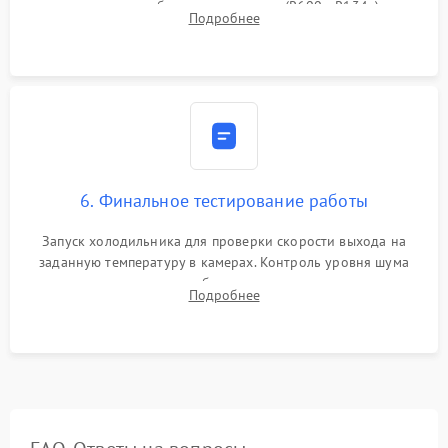
дозированным объемом хладагента (R600a, R134a) по
Подробнее
электронным весам. Контроль рабочего давления в системе.
6. Финальное тестирование работы
Запуск холодильника для проверки скорости выхода на
заданную температуру в камерах. Контроль уровня шума
компрессора, отсутствия обмерзания стенок и корректного
Подробнее
срабатывания системы автоматической оттайки.