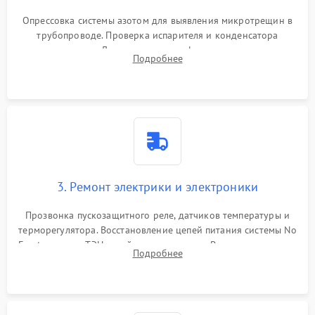
Опрессовка системы азотом для выявления микротрещин в
трубопроводе. Проверка испарителя и конденсатора
течеискателем. Демонтаж старого фильтра-осушителя и
Подробнее
продувка капиллярной трубки для устранения засоров.
3. Ремонт электрики и электроники
Прозвонка пускозащитного реле, датчиков температуры и
терморегулятора. Восстановление цепей питания системы No
Frost, включая ТЭН оттайки и вентилятор. Ремонт или замена
Подробнее
платы управления при сбоях алгоритмов.