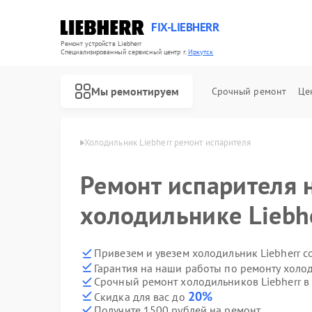
FIX-LIEBHERR
Ремонт устройств Liebherr
Специализированный cервисный центр г.
Иркутск
Мы ремонтируем
Срочный ремонт
Це
Liebherr в Иркутске
Холодильник Liebherr ремонт испарителя
Ремонт испарителя 
Ремонт холодильных камер Liebherr
Ремонт винных шкафов Liebherr
Ремонт морозильных камер Liebherr
холодильнике Liebhe
Привезем и увезем холодильник Liebherr с
Гарантия на наши работы по ремонту холо
Срочный ремонт холодильников Liebherr в 
20%
Скидка для вас до
Получите 1500 рублей на ремонт