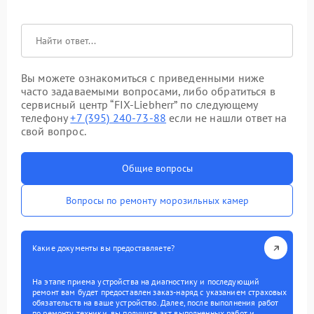
Вы можете ознакомиться с приведенными ниже
часто задаваемыми вопросами, либо обратиться в
сервисный центр “FIX-Liebherr” по следующему
телефону
+7 (395) 240-73-88
если не нашли ответ на
свой вопрос.
Общие вопросы
Вопросы по ремонту морозильных камер
Какие документы вы предоставляете?
На этапе приема устройства на диагностику и последующий
ремонт вам будет предоставлен заказ-наряд с указанием страховых
обязательств на ваше устройство. Далее, после выполнения работ
по ремонту техники, вы получите акт выполненных работ и