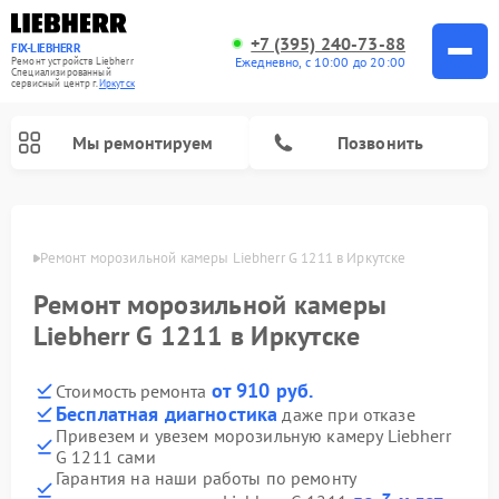
+7 (395) 240-73-88
FIX-LIEBHERR
Ежедневно, с 10:00 до 20:00
Ремонт устройств Liebherr
Специализированный
cервисный центр г.
Иркутск
Мы ремонтируем
Позвонить
утске
Ремонт морозильной камеры Liebherr G 1211 в Иркутске
Ремонт морозильной камеры
Ремонт винных шкафов Liebherr
Ремонт холодильных камер Liebherr
Liebherr G 1211 в Иркутске
от 910 руб.
Стоимость ремонта
Бесплатная диагностика
даже при отказе
Привезем и увезем морозильную камеру Liebherr
G 1211 сами
Гарантия на наши работы по ремонту