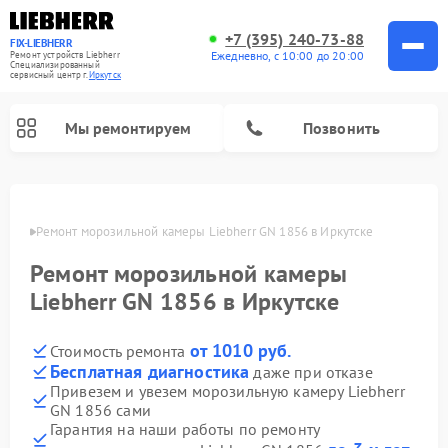
+7 (395) 240-73-88
FIX-LIEBHERR
Ежедневно, с 10:00 до 20:00
Ремонт устройств Liebherr
Специализированный
cервисный центр г.
Иркутск
Мы ремонтируем
Позвонить
утске
Ремонт морозильной камеры Liebherr GN 1856 в Иркутске
Ремонт морозильной камеры
Ремонт винных шкафов Liebherr
Ремонт холодильных камер Liebherr
Liebherr GN 1856 в Иркутске
от 1010 руб.
Стоимость ремонта
Бесплатная диагностика
даже при отказе
Привезем и увезем морозильную камеру Liebherr
GN 1856 сами
Гарантия на наши работы по ремонту