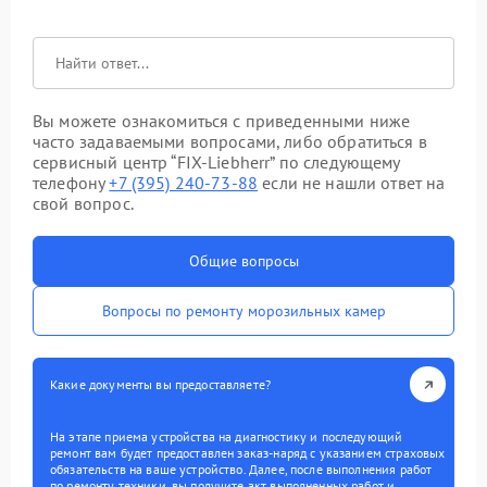
Вы можете ознакомиться с приведенными ниже
часто задаваемыми вопросами, либо обратиться в
сервисный центр “FIX-Liebherr” по следующему
телефону
+7 (395) 240-73-88
если не нашли ответ на
свой вопрос.
Общие вопросы
Вопросы по ремонту морозильных камер
Какие документы вы предоставляете?
На этапе приема устройства на диагностику и последующий
ремонт вам будет предоставлен заказ-наряд с указанием страховых
обязательств на ваше устройство. Далее, после выполнения работ
по ремонту техники, вы получите акт выполненных работ и