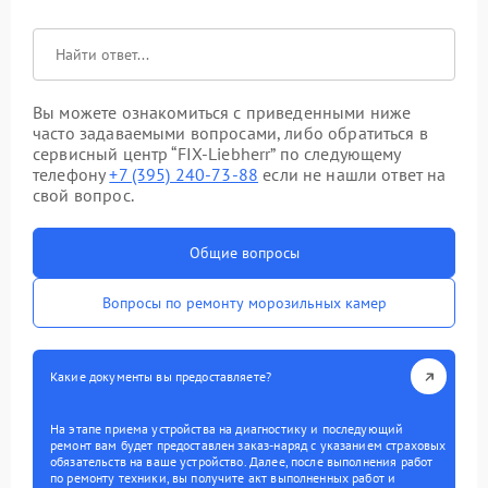
Вы можете ознакомиться с приведенными ниже
часто задаваемыми вопросами, либо обратиться в
сервисный центр “FIX-Liebherr” по следующему
телефону
+7 (395) 240-73-88
если не нашли ответ на
свой вопрос.
Общие вопросы
Вопросы по ремонту морозильных камер
Какие документы вы предоставляете?
На этапе приема устройства на диагностику и последующий
ремонт вам будет предоставлен заказ-наряд с указанием страховых
обязательств на ваше устройство. Далее, после выполнения работ
по ремонту техники, вы получите акт выполненных работ и