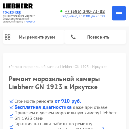
+7 (395) 240-73-88
FIX-LIEBHERR
Ежедневно, с 10:00 до 20:00
Ремонт устройств Liebherr
Специализированный
cервисный центр г.
Иркутск
Мы ремонтируем
Позвонить
утске
Ремонт морозильной камеры Liebherr GN 1923 в Иркутске
Ремонт морозильной камеры
Ремонт винных шкафов Liebherr
Ремонт холодильных камер Liebherr
Liebherr GN 1923 в Иркутске
от 910 руб.
Стоимость ремонта
Бесплатная диагностика
даже при отказе
Привезем и увезем морозильную камеру Liebherr
GN 1923 сами
Гарантия на наши работы по ремонту