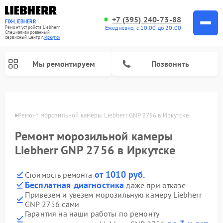
+7 (395) 240-73-88
FIX-LIEBHERR
Ежедневно, с 10:00 до 20:00
Ремонт устройств Liebherr
Специализированный
cервисный центр г.
Иркутск
Мы ремонтируем
Позвонить
утске
Ремонт морозильной камеры Liebherr GNP 2756 в Иркутске
Ремонт морозильной камеры
Ремонт винных шкафов Liebherr
Ремонт холодильных камер Liebherr
Liebherr GNP 2756 в Иркутске
от 1010 руб.
Стоимость ремонта
Бесплатная диагностика
даже при отказе
Привезем и увезем морозильную камеру Liebherr
GNP 2756 сами
Гарантия на наши работы по ремонту