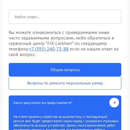
Вы можете ознакомиться с приведенными ниже
часто задаваемыми вопросами, либо обратиться в
сервисный центр “FIX-Liebherr” по следующему
телефону
+7 (395) 240-73-88
если не нашли ответ на
свой вопрос.
Общие вопросы
Вопросы по ремонту морозильных камер
Какие документы вы предоставляете?
На этапе приема устройства на диагностику и последующий
ремонт вам будет предоставлен заказ-наряд с указанием страховых
обязательств на ваше устройство. Далее, после выполнения работ
по ремонту техники, вы получите акт выполненных работ и