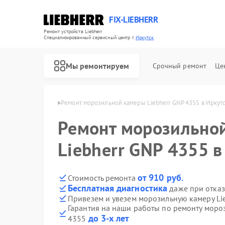
FIX-LIEBHERR
Ремонт устройств Liebherr
Специализированный cервисный центр г.
Иркутск
Мы ремонтируем
Срочный ремонт
Це
Liebherr в Иркутске
Ремонт морозильной камеры Liebherr GNP 4355 в Иркут
Ремонт морозильно
Ремонт холодильников Liebherr
Ремонт холодильных камер Liebherr
Ремонт винных шкафов Liebherr
Liebherr GNP 4355 в
от 910 руб.
Стоимость ремонта
Бесплатная диагностика
даже при отказ
Привезем и увезем морозильную камеру Li
Гарантия на наши работы по ремонту моро
до 3-х лет
4355