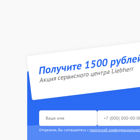
Получите 1500 рубле
Акция сервисного центра Liebherr
Отправляя, Вы соглашаетесь с
политикой конфиденциально