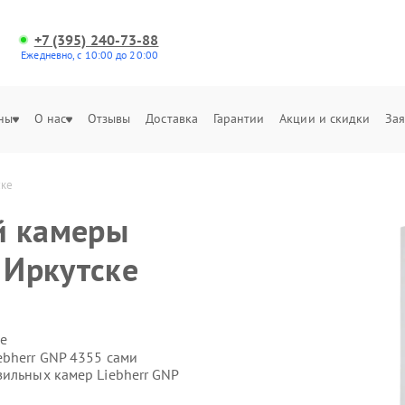
+7 (395) 240-73-88
Ежедневно, с 10:00 до 20:00
ны
О нас
Отзывы
Доставка
Гарантии
Акции и скидки
Зая
ске
й камеры
 Иркутске
е
ebherr GNP 4355 сами
зильных камер Liebherr GNP