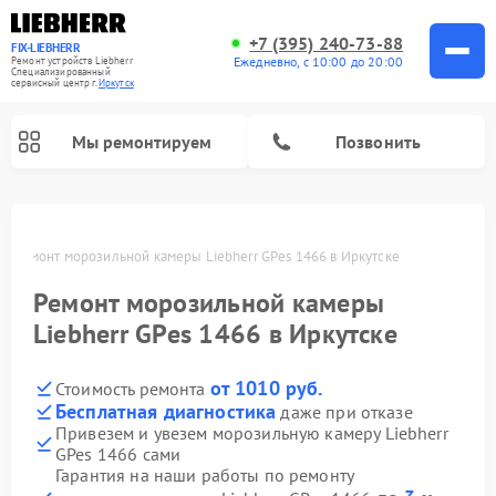
+7 (395) 240-73-88
FIX-LIEBHERR
Ежедневно, с 10:00 до 20:00
Ремонт устройств Liebherr
Специализированный
cервисный центр г.
Иркутск
Мы ремонтируем
Позвонить
ке
Ремонт морозильной камеры Liebherr GPes 1466 в Иркутске
Ремонт морозильной камеры
Ремонт винных шкафов Liebherr
Ремонт холодильных камер Liebherr
Liebherr GPes 1466 в Иркутске
от 1010 руб.
Стоимость ремонта
Бесплатная диагностика
даже при отказе
Привезем и увезем морозильную камеру Liebherr
GPes 1466 сами
Гарантия на наши работы по ремонту