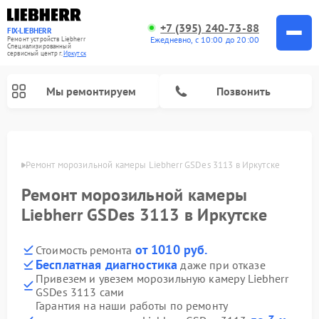
+7 (395) 240-73-88
FIX-LIEBHERR
Ежедневно, с 10:00 до 20:00
Ремонт устройств Liebherr
Специализированный
cервисный центр г.
Иркутск
Мы ремонтируем
Позвонить
утске
Ремонт морозильной камеры Liebherr GSDes 3113 в Иркутске
Ремонт морозильной камеры
Ремонт винных шкафов Liebherr
Ремонт холодильных камер Liebherr
Liebherr GSDes 3113 в Иркутске
от 1010 руб.
Стоимость ремонта
Бесплатная диагностика
даже при отказе
Привезем и увезем морозильную камеру Liebherr
GSDes 3113 сами
Гарантия на наши работы по ремонту