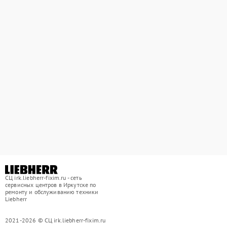
СЦ irk.liebherr-fixim.ru - сеть
сервисных центров в Иркутске по
ремонту и обслуживанию техники
Liebherr
2021-2026 © СЦ irk.liebherr-fixim.ru