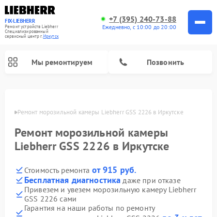
+7 (395) 240-73-88
FIX-LIEBHERR
Ежедневно, с 10:00 до 20:00
Ремонт устройств Liebherr
Специализированный
cервисный центр г.
Иркутск
Мы ремонтируем
Позвонить
утске
Ремонт морозильной камеры Liebherr GSS 2226 в Иркутске
Ремонт морозильной камеры
Ремонт винных шкафов Liebherr
Ремонт холодильных камер Liebherr
Liebherr GSS 2226 в Иркутске
от 915 руб.
Стоимость ремонта
Бесплатная диагностика
даже при отказе
Привезем и увезем морозильную камеру Liebherr
GSS 2226 сами
Гарантия на наши работы по ремонту