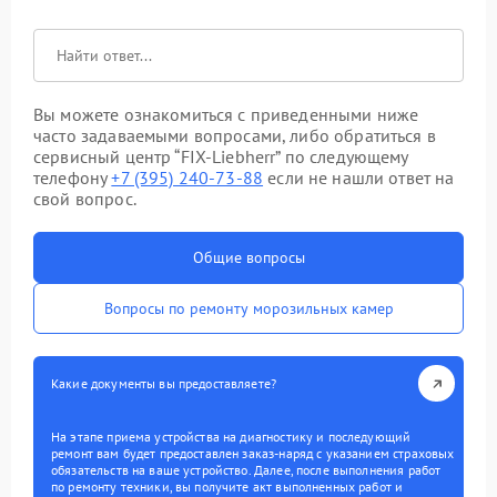
Вы можете ознакомиться с приведенными ниже
часто задаваемыми вопросами, либо обратиться в
сервисный центр “FIX-Liebherr” по следующему
телефону
+7 (395) 240-73-88
если не нашли ответ на
свой вопрос.
Общие вопросы
Вопросы по ремонту морозильных камер
Какие документы вы предоставляете?
На этапе приема устройства на диагностику и последующий
ремонт вам будет предоставлен заказ-наряд с указанием страховых
обязательств на ваше устройство. Далее, после выполнения работ
по ремонту техники, вы получите акт выполненных работ и