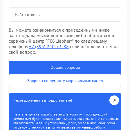
Вы можете ознакомиться с приведенными ниже
часто задаваемыми вопросами, либо обратиться в
сервисный центр “FIX-Liebherr” по следующему
телефону
+7 (395) 240-73-88
если не нашли ответ на
свой вопрос.
Общие вопросы
Вопросы по ремонту морозильных камер
Какие документы вы предоставляете?
На этапе приема устройства на диагностику и последующий
ремонт вам будет предоставлен заказ-наряд с указанием страховых
обязательств на ваше устройство. Далее, после выполнения работ
по ремонту техники, вы получите акт выполненных работ и