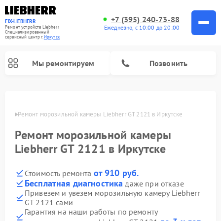
+7 (395) 240-73-88
FIX-LIEBHERR
Ежедневно, с 10:00 до 20:00
Ремонт устройств Liebherr
Специализированный
cервисный центр г.
Иркутск
Мы ремонтируем
Позвонить
утске
Ремонт морозильной камеры Liebherr GT 2121 в Иркутске
Ремонт морозильной камеры
Ремонт винных шкафов Liebherr
Ремонт холодильных камер Liebherr
Liebherr GT 2121 в Иркутске
от 910 руб.
Стоимость ремонта
Бесплатная диагностика
даже при отказе
Привезем и увезем морозильную камеру Liebherr
GT 2121 сами
Гарантия на наши работы по ремонту