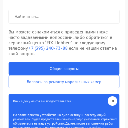
Вы можете ознакомиться с приведенными ниже
часто задаваемыми вопросами, либо обратиться в
сервисный центр “FIX-Liebherr” по следующему
телефону
+7 (395) 240-73-88
если не нашли ответ на
свой вопрос.
Общие вопросы
Вопросы по ремонту морозильных камер
Какие документы вы предоставляете?
На этапе приема устройства на диагностику и последующий
ремонт вам будет предоставлен заказ-наряд с указанием страховых
обязательств на ваше устройство. Далее, после выполнения работ
по ремонту техники, вы получите акт выполненных работ и