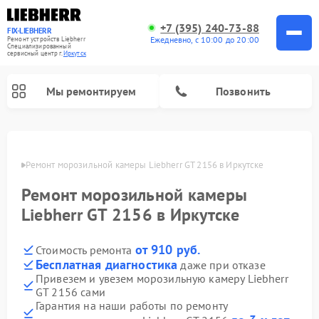
+7 (395) 240-73-88
FIX-LIEBHERR
Ежедневно, с 10:00 до 20:00
Ремонт устройств Liebherr
Специализированный
cервисный центр г.
Иркутск
Мы ремонтируем
Позвонить
утске
Ремонт морозильной камеры Liebherr GT 2156 в Иркутске
Ремонт морозильной камеры
Ремонт винных шкафов Liebherr
Ремонт холодильных камер Liebherr
Liebherr GT 2156 в Иркутске
от 910 руб.
Стоимость ремонта
Бесплатная диагностика
даже при отказе
Привезем и увезем морозильную камеру Liebherr
GT 2156 сами
Гарантия на наши работы по ремонту