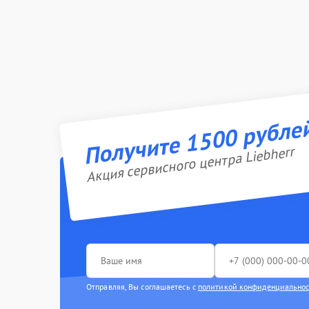
Получите 1500 рубле
Акция сервисного центра Liebherr
Отправляя, Вы соглашаетесь с
политикой конфиденциально