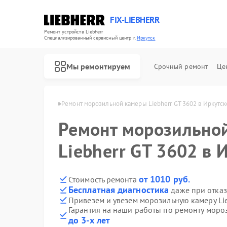
FIX-LIEBHERR
Ремонт устройств Liebherr
Специализированный cервисный центр г.
Иркутск
Мы ремонтируем
Срочный ремонт
Це
Liebherr в Иркутске
Ремонт морозильной камеры Liebherr GT 3602 в Иркутск
Ремонт морозильно
Ремонт холодильников Liebherr
Ремонт холодильных камер Liebherr
Ремонт винных шкафов Liebherr
Liebherr GT 3602 в 
от 1010 руб.
Стоимость ремонта
Бесплатная диагностика
даже при отказ
Привезем и увезем морозильную камеру Lie
Гарантия на наши работы по ремонту мороз
до 3-х лет