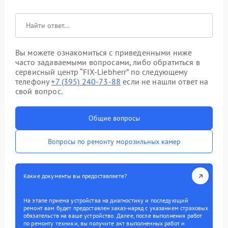
Вы можете ознакомиться с приведенными ниже
часто задаваемыми вопросами, либо обратиться в
сервисный центр “FIX-Liebherr” по следующему
телефону
+7 (395) 240-73-88
если не нашли ответ на
свой вопрос.
Общие вопросы
Вопросы по ремонту морозильных камер
Какие документы вы предоставляете?
На этапе приема устройства на диагностику и последующий
ремонт вам будет предоставлен заказ-наряд с указанием страховых
обязательств на ваше устройство. Далее, после выполнения работ
по ремонту техники, вы получите акт выполненных работ и