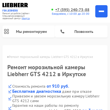
+7 (395) 240-73-88
FIX-LIEBHERR
Ежедневно, с 10:00 до 20:00
Ремонт устройств Liebherr
Специализированный
cервисный центр г.
Иркутск
Мы ремонтируем
Позвонить
утске
Ремонт морозильной камеры Liebherr GTS 4212 в Иркутске
Ремонт морозильной камеры
Ремонт винных шкафов Liebherr
Ремонт холодильных камер Liebherr
Liebherr GTS 4212 в Иркутске
от 910 руб.
Стоимость ремонта
Бесплатная диагностика
даже при отказе
Привезем и увезем морозильную камеру Liebherr
GTS 4212 сами
Гарантия на наши работы по ремонту