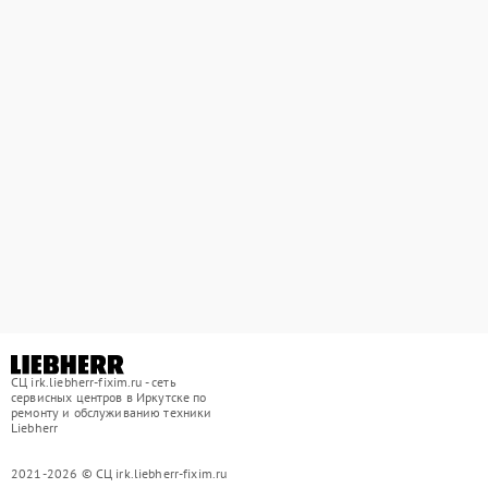
СЦ irk.liebherr-fixim.ru - сеть
сервисных центров в Иркутске по
ремонту и обслуживанию техники
Liebherr
2021-2026 © СЦ irk.liebherr-fixim.ru