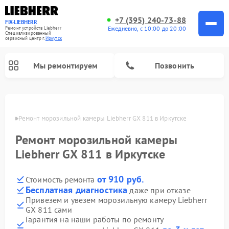
+7 (395) 240-73-88
FIX-LIEBHERR
Ежедневно, с 10:00 до 20:00
Ремонт устройств Liebherr
Специализированный
cервисный центр г.
Иркутск
Мы ремонтируем
Позвонить
утске
Ремонт морозильной камеры Liebherr GX 811 в Иркутске
Ремонт морозильной камеры
Ремонт винных шкафов Liebherr
Ремонт холодильных камер Liebherr
Liebherr GX 811 в Иркутске
от 910 руб.
Стоимость ремонта
Бесплатная диагностика
даже при отказе
Привезем и увезем морозильную камеру Liebherr
GX 811 сами
Гарантия на наши работы по ремонту