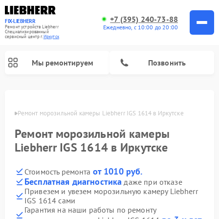
+7 (395) 240-73-88
FIX-LIEBHERR
Ежедневно, с 10:00 до 20:00
Ремонт устройств Liebherr
Специализированный
cервисный центр г.
Иркутск
Мы ремонтируем
Позвонить
утске
Ремонт морозильной камеры Liebherr IGS 1614 в Иркутске
Ремонт морозильной камеры
Ремонт винных шкафов Liebherr
Ремонт холодильных камер Liebherr
Liebherr IGS 1614 в Иркутске
от 1010 руб.
Стоимость ремонта
Бесплатная диагностика
даже при отказе
Привезем и увезем морозильную камеру Liebherr
IGS 1614 сами
Гарантия на наши работы по ремонту