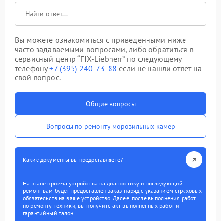
Вы можете ознакомиться с приведенными ниже
часто задаваемыми вопросами, либо обратиться в
сервисный центр “FIX-Liebherr” по следующему
телефону
+7 (395) 240-73-88
если не нашли ответ на
свой вопрос.
Общие вопросы
Вопросы по ремонту морозильных камер
Какие документы вы предоставляете?
На этапе приема устройства на диагностику и последующий
ремонт вам будет предоставлен заказ-наряд с указанием страховых
обязательств на ваше устройство. Далее, после выполнения работ
по ремонту техники, вы получите акт выполненных работ и
гарантийный талон.